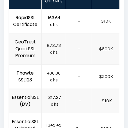
(HT/an)
RapidSSL
163.64
–
$10K
R
Certificate
dhs
GeoTrust
872.73
QuickSSL
–
$500K
G
dhs
Premium
Thawte
436.36
–
$500K
SSL123
dhs
EssentialSSL
217.27
–
$10K
(DV)
dhs
EssentialSSL
1345.45