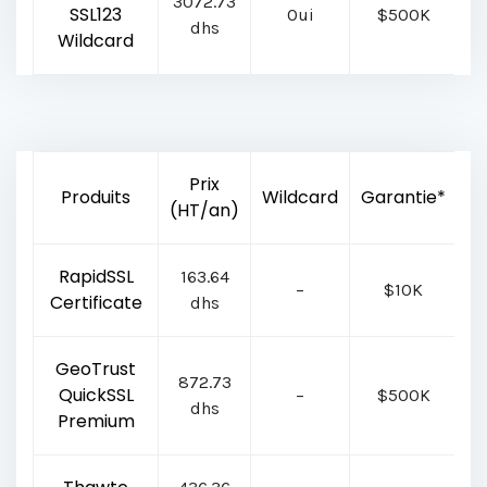
3072.73
SSL123
Oui
$500K
dhs
Wildcard
Prix
Produits
Wildcard
Garantie*
E
(HT/an)
RapidSSL
163.64
–
$10K
R
Certificate
dhs
GeoTrust
872.73
QuickSSL
–
$500K
G
dhs
Premium