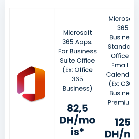
Microsoft
365
Microsoft
Business
365 Apps.
Standard
For Business
Office +
Suite Office
Email &
(Ex: Office
Calendrie
365
(Ex: O365
Business)
Business
Premium)
82,5
DH/mo
125
is*
DH/m