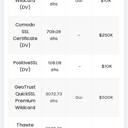
Wildcard
Oui
$10K
C
dhs
(DV)
Comodo
SSL
709.09
–
$250K
C
Certificate
dhs
(DV)
PositiveSSL
109.09
–
$10K
(DV)
dhs
GeoTrust
QuickSSL
3072.73
Oui
$500K
G
Premium
dhs
Wildcard
Thawte