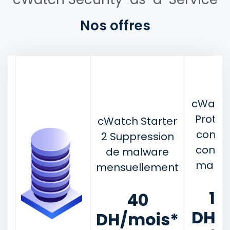
Nos offres
cWatch
Protec
cWatch Starter
compl
2 Suppression
contre
de malware
malwa
mensuellement
12
40
DH/
DH/mois*