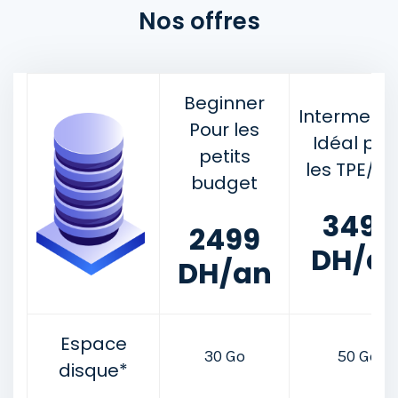
Nos offres
Beginner
Intermedia
Pour les
Idéal pou
petits
les TPE/P
budget
3499
2499
DH/a
DH/an
Espace
30 Go
50 Go
disque*