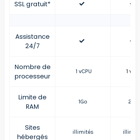
SSL gratuit*
Assistance
24/7
Nombre de
1 vCPU
1 vCP
processeur
Limite de
1Go
2Go
RAM
Sites
illimités
illimit
hébergés