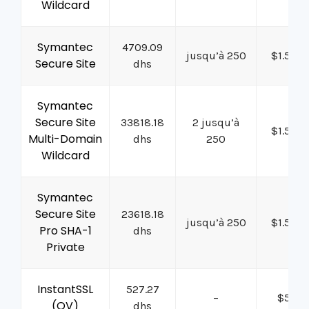
Wildcard
Symantec
4709.09
jusqu’à 250
$1.5M
Secure Site
dhs
Symantec
Secure Site
33818.18
2 jusqu’à
$1.5M
Multi-Domain
dhs
250
Wildcard
Symantec
Secure Site
23618.18
jusqu’à 250
$1.5M
Pro SHA-1
dhs
Private
InstantSSL
527.27
–
$50K
(OV)
dhs