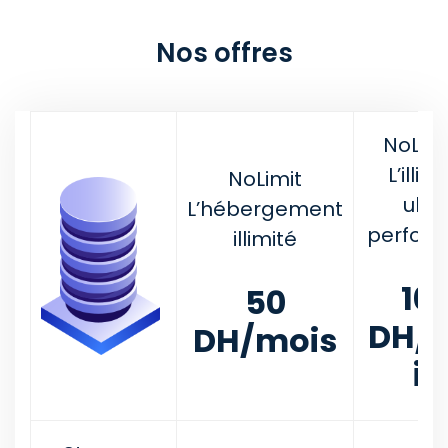
Nos offres
NoLim
L’illim
NoLimit
ultr
L’hébergement
perfor
illimité
10
50
DH/
DH/mois
is