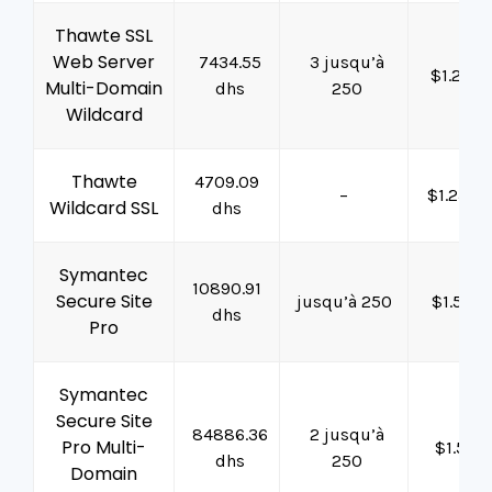
Thawte SSL
Web Server
7434.55
3 jusqu’à
$1.25M
Multi-Domain
dhs
250
Wildcard
Thawte
4709.09
–
$1.25M
Wildcard SSL
dhs
Symantec
10890.91
Secure Site
jusqu’à 250
$1.5M
dhs
Pro
Symantec
Secure Site
84886.36
2 jusqu’à
Pro Multi-
$1.5M
dhs
250
Domain