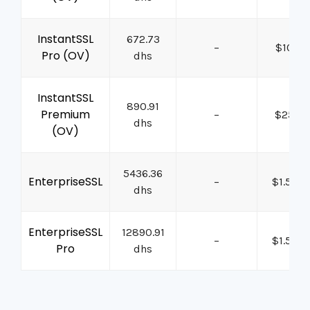
InstantSSL
672.73
–
$100K
Pro (OV)
dhs
InstantSSL
890.91
Premium
–
$250K
dhs
(OV)
5436.36
EnterpriseSSL
–
$1.5M
dhs
EnterpriseSSL
12890.91
–
$1.5M
Pro
dhs