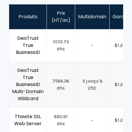
Prix
Produits
Multidomain
Garanti
(HT/an)
GeoTrust
1072.73
True
–
$1.25M
dhs
BusinessID
GeoTrust
True
7566.36
3 jusqu’à
BusinessID
$1.25M
dhs
250
Multi-Domain
Wildcard
Thawte SSL
890.91
–
$1.25M
Web Server
dhs