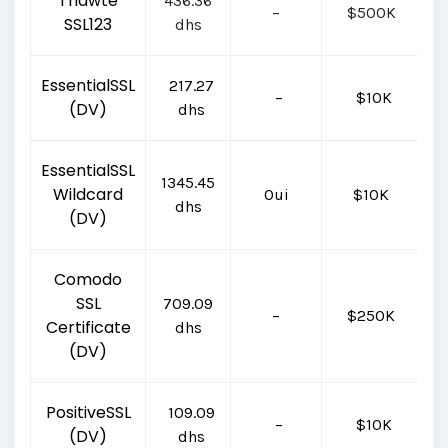
Thawte
436.36
–
$500K
SSL123
dhs
EssentialSSL
217.27
–
$10K
(DV)
dhs
EssentialSSL
1345.45
Wildcard
Oui
$10K
C
dhs
(DV)
Comodo
SSL
709.09
–
$250K
C
Certificate
dhs
(DV)
PositiveSSL
109.09
–
$10K
(DV)
dhs