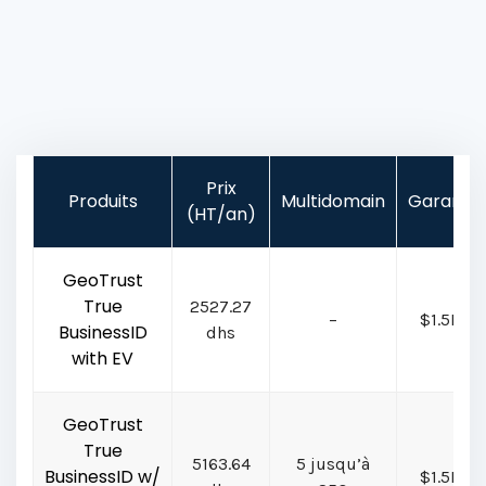
Prix
Produits
Multidomain
Garantie
(HT/an)
GeoTrust
True
2527.27
–
$1.5MM
BusinessID
dhs
with EV
GeoTrust
True
5163.64
5 jusqu’à
BusinessID w/
$1.5MM