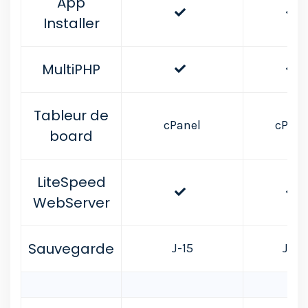
App
Installer
MultiPHP
Tableur de
cPanel
cPane
board
LiteSpeed
WebServer
Sauvegarde
J-15
J-15